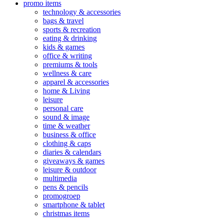
promo items
technology & accessories
bags & travel
sports & recreation
eating & drinking
kids & games
office & writing
premiums & tools
wellness & care
apparel & accessories
home & Living
leisure
personal care
sound & image
time & weather
business & office
clothing & caps
diaries & calendars
giveaways & games
leisure & outdoor
multimedia
pens & pencils
promogroep
smartphone & tablet
christmas items