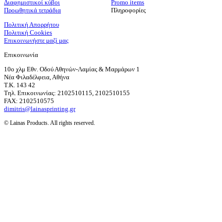
Διαφημιστικοί κύβοι
Promo items
Προωθητικά τετράδια
Πληροφορίες
Πολιτική Απορρήτου
Πολιτική Cookies
Επικοινωνήστε μαζί μας
Επικοινωνία
10ο χλμ Εθν. Οδού Αθηνών-Λαμίας & Μαρμάρων 1
Νέα Φιλαδέλφεια, Αθήνα
T.K. 143 42
Τηλ. Επικοινωνίας: 2102510115, 2102510155
FAX: 2102510575
dimitris@lainasprinting.gr
© Lainas Products. All rights reserved.