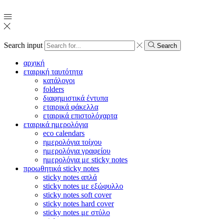
Search input
Search
αρχική
εταιρική ταυτότητα
κατάλογοι
folders
διαφημιστικά έντυπα
εταιρικά φάκελλα
εταιρικά επιστολόχαρτα
εταιρικά ημερολόγια
eco calendars
ημερολόγια τοίχου
ημερολόγια γραφείου
ημερολόγια με sticky notes
προωθητικά sticky notes
sticky notes απλά
sticky notes με εξώφυλλο
sticky notes soft cover
sticky notes hard cover
sticky notes με στύλο