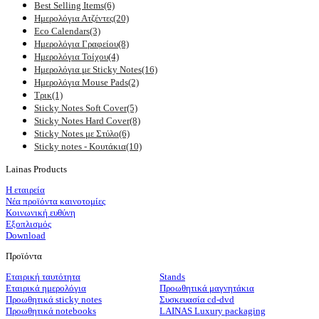
Best Selling Items
(6)
Ημερολόγια Ατζέντες
(20)
Eco Calendars
(3)
Ημερολόγια Γραφείου
(8)
Ημερολόγια Τοίχου
(4)
Ημερολόγια με Sticky Notes
(16)
Ημερολόγια Mouse Pads
(2)
Τρικ
(1)
Sticky Notes Soft Cover
(5)
Sticky Notes Hard Cover
(8)
Sticky Notes με Στύλο
(6)
Sticky notes - Κουτάκια
(10)
Lainas Products
Η εταιρεία
Νέα προϊόντα καινοτομίες
Κοινωνική ευθύνη
Εξοπλισμός
Download
Προϊόντα
Εταιρική ταυτότητα
Stands
Εταιρικά ημερολόγια
Προωθητικά μαγνητάκια
Προωθητικά sticky notes
Συσκευασία cd-dvd
Προωθητικά notebooks
LAINAS Luxury packaging