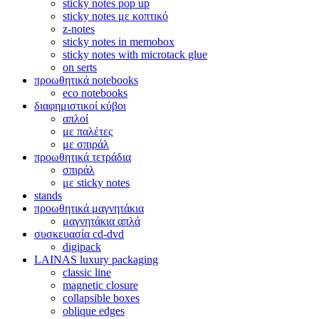
sticky notes pop up
sticky notes με κοπτικό
z-notes
sticky notes in memobox
sticky notes with microtack glue
on serts
προωθητικά notebooks
eco notebooks
διαφημιστικοί κύβοι
απλοί
με παλέτες
με σπιράλ
προωθητικά τετράδια
σπιράλ
με sticky notes
stands
προωθητικά μαγνητάκια
μαγνητάκια απλά
συσκευασία cd-dvd
digipack
LAINAS luxury packaging
classic line
magnetic closure
collapsible boxes
oblique edges