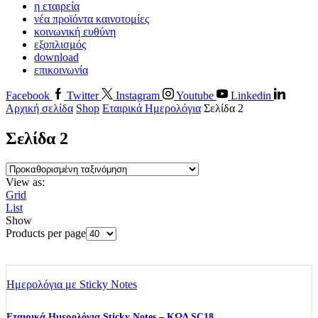
η εταιρεία
νέα προϊόντα καινοτομίες
κοινωνική ευθύνη
εξοπλισμός
download
επικοινωνία
Facebook
Twitter
Instagram
Youtube
Linkedin
Αρχική σελίδα
Shop
Εταιρικά Ημερολόγια
Σελίδα 2
Σελίδα 2
View as:
Grid
List
Show
Products per page
Ημερολόγια με Sticky Notes
Εταιρικά Ημερολόγια Sticky Notes – ΚΩΔ SC18