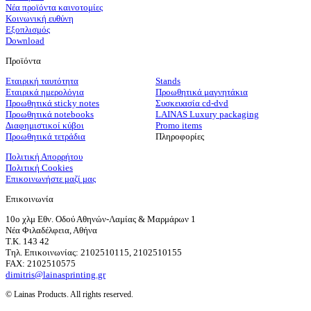
Νέα προϊόντα καινοτομίες
Κοινωνική ευθύνη
Εξοπλισμός
Download
Προϊόντα
Εταιρική ταυτότητα
Stands
Εταιρικά ημερολόγια
Προωθητικά μαγνητάκια
Προωθητικά sticky notes
Συσκευασία cd-dvd
Προωθητικά notebooks
LAINAS Luxury packaging
Διαφημιστικοί κύβοι
Promo items
Προωθητικά τετράδια
Πληροφορίες
Πολιτική Απορρήτου
Πολιτική Cookies
Επικοινωνήστε μαζί μας
Επικοινωνία
10ο χλμ Εθν. Οδού Αθηνών-Λαμίας & Μαρμάρων 1
Νέα Φιλαδέλφεια, Αθήνα
T.K. 143 42
Τηλ. Επικοινωνίας: 2102510115, 2102510155
FAX: 2102510575
dimitris@lainasprinting.gr
© Lainas Products. All rights reserved.