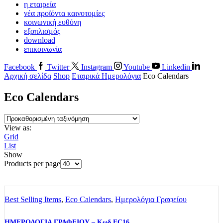
η εταιρεία
νέα προϊόντα καινοτομίες
κοινωνική ευθύνη
εξοπλισμός
download
επικοινωνία
Facebook
Twitter
Instagram
Youtube
Linkedin
Αρχική σελίδα
Shop
Εταιρικά Ημερολόγια
Eco Calendars
Eco Calendars
View as:
Grid
List
Show
Products per page
Best Selling Items
,
Eco Calendars
,
Ημερολόγια Γραφείου
ΗΜΕΡΟΛΟΓΙΑ ΓΡΑΦΕΙΟΥ – Κωδ EC16