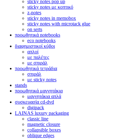
sticky notes pop up
sticky notes με κοπτικό
z-notes
sticky notes in memobox
sticky notes with microtack glue
on serts
προωθητικά notebooks
eco notebooks
διαφημιστικοί κύβοι
απλοί
με παλέτες
με σπιράλ
προωθητικά τετράδια
σπιράλ
με sticky notes
stands
προωθητικά μαγνητάκια
μαγνητάκια απλά
συσκευασία cd-dvd
digipack
LAINAS luxury packaging
classic line
magnetic closure
collapsible boxes
oblique edges