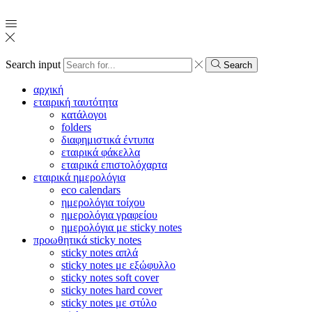
Search input
Search
αρχική
εταιρική ταυτότητα
κατάλογοι
folders
διαφημιστικά έντυπα
εταιρικά φάκελλα
εταιρικά επιστολόχαρτα
εταιρικά ημερολόγια
eco calendars
ημερολόγια τοίχου
ημερολόγια γραφείου
ημερολόγια με sticky notes
προωθητικά sticky notes
sticky notes απλά
sticky notes με εξώφυλλο
sticky notes soft cover
sticky notes hard cover
sticky notes με στύλο