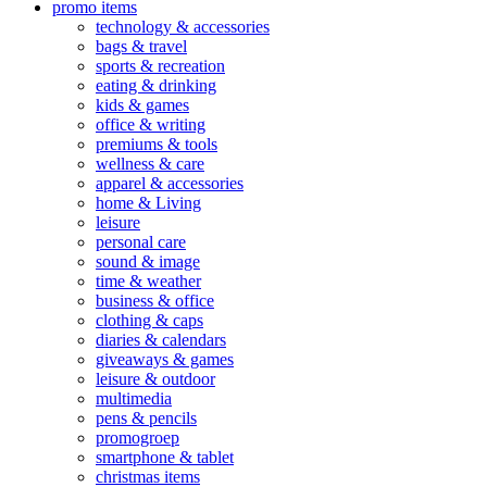
promo items
technology & accessories
bags & travel
sports & recreation
eating & drinking
kids & games
office & writing
premiums & tools
wellness & care
apparel & accessories
home & Living
leisure
personal care
sound & image
time & weather
business & office
clothing & caps
diaries & calendars
giveaways & games
leisure & outdoor
multimedia
pens & pencils
promogroep
smartphone & tablet
christmas items