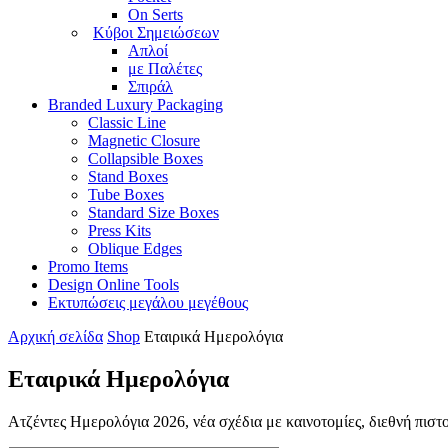
On Serts
Κύβοι Σημειώσεων
Απλοί
με Παλέτες
Σπιράλ
Branded Luxury Packaging
Classic Line
Magnetic Closure
Collapsible Boxes
Stand Boxes
Tube Boxes
Standard Size Boxes
Press Kits
Oblique Edges
Promo Items
Design Online Tools
Εκτυπώσεις μεγάλου μεγέθους
Αρχική σελίδα
Shop
Εταιρικά Ημερολόγια
Εταιρικά Ημερολόγια
Ατζέντες Ημερολόγια 2026, νέα σχέδια με καινοτομίες, διεθνή πιστ