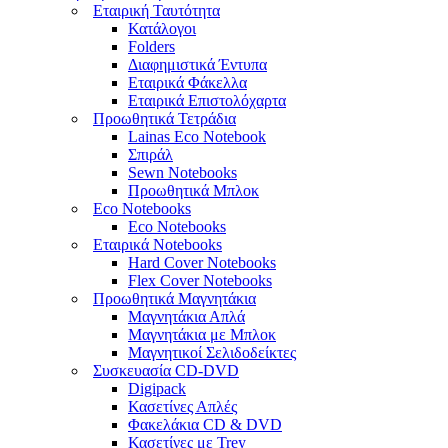
Εταιρική Ταυτότητα
Κατάλογοι
Folders
Διαφημιστικά Έντυπα
Εταιρικά Φάκελλα
Εταιρικά Επιστολόχαρτα
Προωθητικά Τετράδια
Lainas Eco Νotebook
Σπιράλ
Sewn Notebooks
Προωθητικά Μπλοκ
Eco Notebooks
Eco Notebooks
Εταιρικά Notebooks
Hard Cover Notebooks
Flex Cover Notebooks
Προωθητικά Μαγνητάκια
Μαγνητάκια Απλά
Μαγνητάκια με Μπλοκ
Μαγνητικοί Σελιδοδείκτες
Συσκευασία CD-DVD
Digipack
Κασετίνες Απλές
Φακελάκια CD & DVD
Κασετίνες με Trey