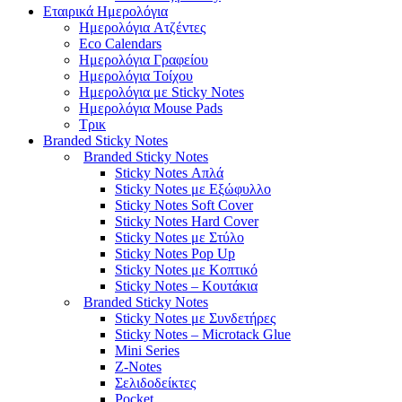
Εταιρικά Ημερολόγια
Hμερολόγια Aτζέντες
Eco Calendars
Ημερολόγια Γραφείου
Ημερολόγια Τοίχου
Ημερολόγια με Sticky Notes
Ημερολόγια Mouse Pads
Τρικ
Branded Sticky Notes
Branded Sticky Notes
Sticky Notes Απλά
Sticky Notes με Εξώφυλλο
Sticky Notes Soft Cover
Sticky Notes Hard Cover
Sticky Notes με Στύλο
Sticky Notes Pop Up
Sticky Notes με Κοπτικό
Sticky Notes – Κουτάκια
Branded Sticky Notes
Sticky Notes με Συνδετήρες
Sticky Notes – Microtack Glue
Mini Series
Z-Notes
Σελιδοδείκτες
Pocket