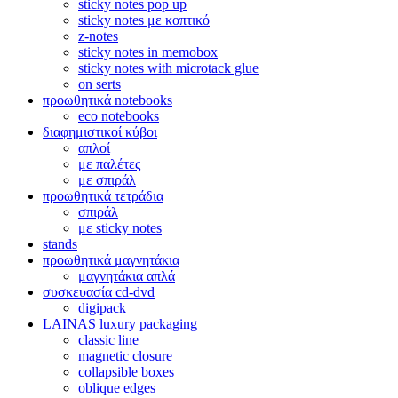
sticky notes pop up
sticky notes με κοπτικό
z-notes
sticky notes in memobox
sticky notes with microtack glue
on serts
προωθητικά notebooks
eco notebooks
διαφημιστικοί κύβοι
απλοί
με παλέτες
με σπιράλ
προωθητικά τετράδια
σπιράλ
με sticky notes
stands
προωθητικά μαγνητάκια
μαγνητάκια απλά
συσκευασία cd-dvd
digipack
LAINAS luxury packaging
classic line
magnetic closure
collapsible boxes
oblique edges