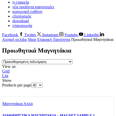
η εταιρεία
νέα προϊόντα καινοτομίες
κοινωνική ευθύνη
εξοπλισμός
download
επικοινωνία
Facebook
Twitter
Instagram
Youtube
Linkedin
Αρχική σελίδα
Shop
Εταιρική Ταυτότητα
Προωθητικά Μαγνητάκια
Προωθητικά Μαγνητάκια
View as:
Grid
List
Show
Products per page
Μαγνητάκια Απλά
ΔΙΑΦΗΜΙΣΤΙΚΑ ΜΑΓΝΗΤΑΚΙΑ – MAGNET SAMPLE 1