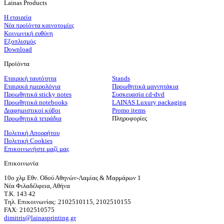
Lainas Products
Η εταιρεία
Νέα προϊόντα καινοτομίες
Κοινωνική ευθύνη
Εξοπλισμός
Download
Προϊόντα
Εταιρική ταυτότητα
Stands
Εταιρικά ημερολόγια
Προωθητικά μαγνητάκια
Προωθητικά sticky notes
Συσκευασία cd-dvd
Προωθητικά notebooks
LAINAS Luxury packaging
Διαφημιστικοί κύβοι
Promo items
Προωθητικά τετράδια
Πληροφορίες
Πολιτική Απορρήτου
Πολιτική Cookies
Επικοινωνήστε μαζί μας
Επικοινωνία
10ο χλμ Εθν. Οδού Αθηνών-Λαμίας & Μαρμάρων 1
Νέα Φιλαδέλφεια, Αθήνα
T.K. 143 42
Τηλ. Επικοινωνίας: 2102510115, 2102510155
FAX: 2102510575
dimitris@lainasprinting.gr