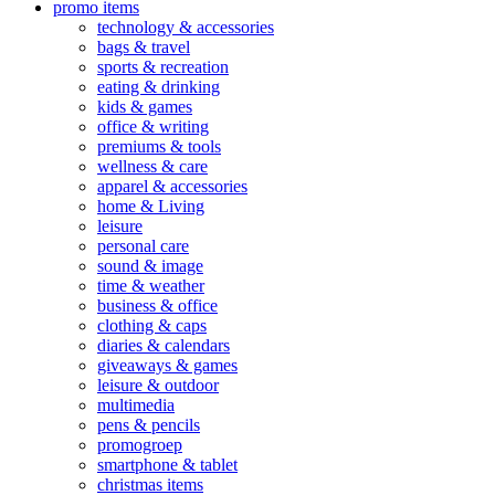
promo items
technology & accessories
bags & travel
sports & recreation
eating & drinking
kids & games
office & writing
premiums & tools
wellness & care
apparel & accessories
home & Living
leisure
personal care
sound & image
time & weather
business & office
clothing & caps
diaries & calendars
giveaways & games
leisure & outdoor
multimedia
pens & pencils
promogroep
smartphone & tablet
christmas items