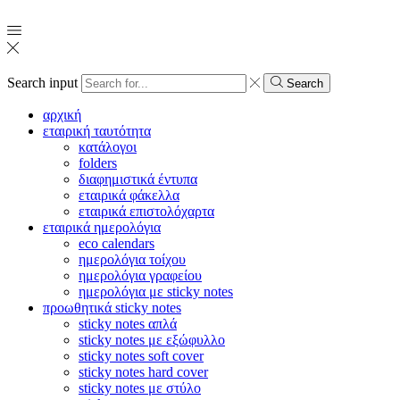
Search input
Search
αρχική
εταιρική ταυτότητα
κατάλογοι
folders
διαφημιστικά έντυπα
εταιρικά φάκελλα
εταιρικά επιστολόχαρτα
εταιρικά ημερολόγια
eco calendars
ημερολόγια τοίχου
ημερολόγια γραφείου
ημερολόγια με sticky notes
προωθητικά sticky notes
sticky notes απλά
sticky notes με εξώφυλλο
sticky notes soft cover
sticky notes hard cover
sticky notes με στύλο