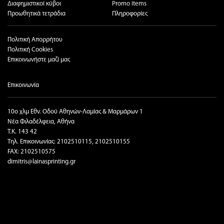
Διαφημιστικοί κύβοι
Promo items
Προωθητικά τετράδια
Πληροφορίες
Πολιτική Απορρήτου
Πολιτική Cookies
Επικοινωνήστε μαζί μας
Επικοινωνία
10ο χλμ Εθν. Οδού Αθηνών-Λαμίας & Μαρμάρων 1
Νέα Φιλαδέλφεια, Αθήνα
T.K. 143 42
Τηλ. Επικοινωνίας: 2102510115, 2102510155
FAX: 2102510575
dimitris@lainasprinting.gr