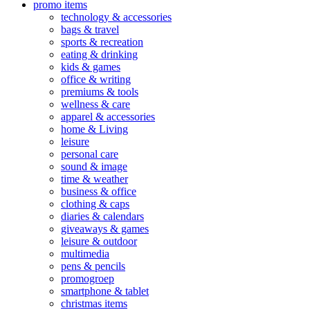
promo items
technology & accessories
bags & travel
sports & recreation
eating & drinking
kids & games
office & writing
premiums & tools
wellness & care
apparel & accessories
home & Living
leisure
personal care
sound & image
time & weather
business & office
clothing & caps
diaries & calendars
giveaways & games
leisure & outdoor
multimedia
pens & pencils
promogroep
smartphone & tablet
christmas items