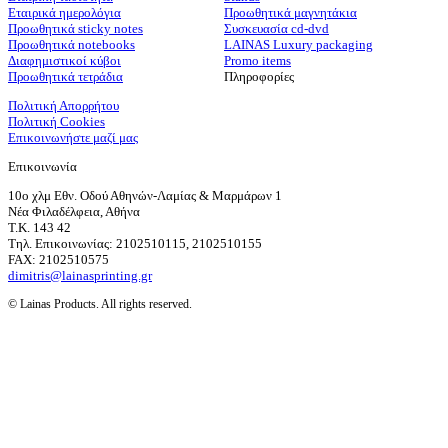
Εταιρικά ημερολόγια
Προωθητικά μαγνητάκια
Προωθητικά sticky notes
Συσκευασία cd-dvd
Προωθητικά notebooks
LAINAS Luxury packaging
Διαφημιστικοί κύβοι
Promo items
Προωθητικά τετράδια
Πληροφορίες
Πολιτική Απορρήτου
Πολιτική Cookies
Επικοινωνήστε μαζί μας
Επικοινωνία
10ο χλμ Εθν. Οδού Αθηνών-Λαμίας & Μαρμάρων 1
Νέα Φιλαδέλφεια, Αθήνα
T.K. 143 42
Τηλ. Επικοινωνίας: 2102510115, 2102510155
FAX: 2102510575
dimitris@lainasprinting.gr
© Lainas Products. All rights reserved.