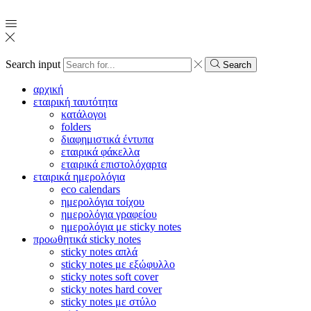
Search input
Search
αρχική
εταιρική ταυτότητα
κατάλογοι
folders
διαφημιστικά έντυπα
εταιρικά φάκελλα
εταιρικά επιστολόχαρτα
εταιρικά ημερολόγια
eco calendars
ημερολόγια τοίχου
ημερολόγια γραφείου
ημερολόγια με sticky notes
προωθητικά sticky notes
sticky notes απλά
sticky notes με εξώφυλλο
sticky notes soft cover
sticky notes hard cover
sticky notes με στύλο