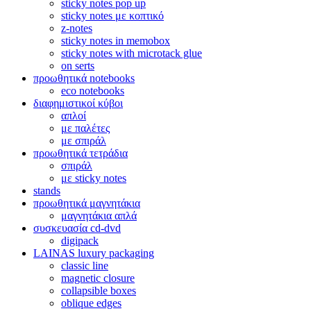
sticky notes pop up
sticky notes με κοπτικό
z-notes
sticky notes in memobox
sticky notes with microtack glue
on serts
προωθητικά notebooks
eco notebooks
διαφημιστικοί κύβοι
απλοί
με παλέτες
με σπιράλ
προωθητικά τετράδια
σπιράλ
με sticky notes
stands
προωθητικά μαγνητάκια
μαγνητάκια απλά
συσκευασία cd-dvd
digipack
LAINAS luxury packaging
classic line
magnetic closure
collapsible boxes
oblique edges