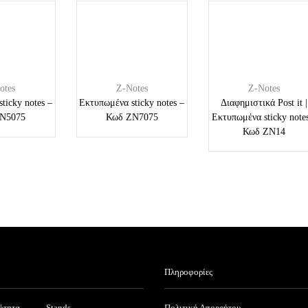
otes
Z-Notes
Z-Notes
ticky notes –
Εκτυπωμένα sticky notes –
Διαφημιστικά Post it |
N5075
Κωδ ZN7075
Εκτυπωμένα sticky note
Κωδ ZN14
Πληροφορίες
ότητα
Stands
Πολιτική Απορρήτου