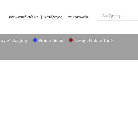
κοινωνική ευθύνη
|
κατάλογος
|
επικοινωνία
ury Packaging
Promo Items
Design Online Tools