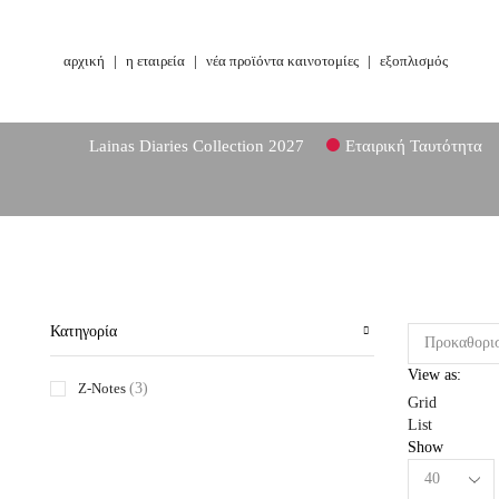
αρχική
|
η εταιρεία
|
νέα προϊόντα καινοτομίες
|
εξοπλισμός
Lainas Diaries Collection 2027
Εταιρική Ταυτότητα
Κατηγορία
View as:
Z-Notes
(3)
Grid
List
Show
Products
per