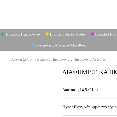
Εταιρικά Ημερολόγια
Branded Sticky Notes
Branded Lux
Εκτυπώσεις Μεγάλου Μεγέθους
Αρχική Σελίδα
Εταιρικά Ημερολόγια
Ημερολόγια Ατζέντες
ΔΙΑΦΗΜΙΣΤΙΚΑ ΗΜ
Διάσταση 14,5×21 εκ
Hyper Flexy κάλυμμα από εξαιρε