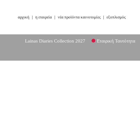
αρχική
|
η εταιρεία
|
νέα προϊόντα καινοτομίες
|
εξοπλισμός
Lainas Diaries Collection 2027
Εταιρική Ταυτότητα