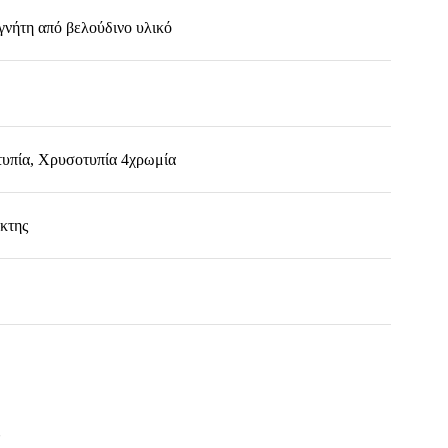
γνήτη από βελούδινο υλικό
υπία, Χρυσοτυπία 4χρωμία
ίκτης