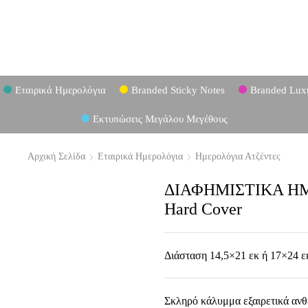
Εταιρικά Ημερολόγια
Branded Sticky Notes
Branded Lux
Εκτυπώσεις Μεγάλου Μεγέθους
Αρχική Σελίδα
Εταιρικά Ημερολόγια
Ημερολόγια Ατζέντες
ΔΙΑΦΗΜΙΣΤΙΚΑ ΗΜ
Hard Cover
Διάσταση 14,5×21 εκ ή 17×24 ε
Σκληρό κάλυμμα εξαιρετικά ανθ