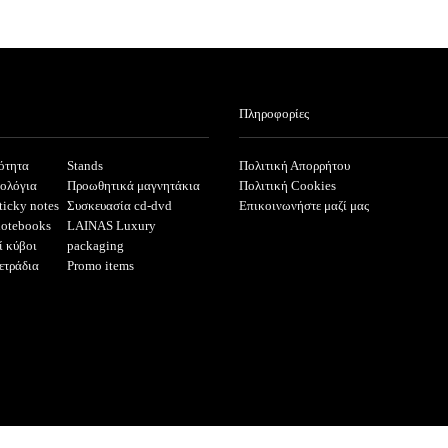
Πληροφορίες
ότητα
Stands
Πολιτική Απορρήτου
ρολόγια
Προωθητικά μαγνητάκια
Πολιτική Cookies
ticky notes
Συσκευασία cd-dvd
Επικοινωνήστε μαζί μας
notebooks
LAINAS Luxury
ί κύβοι
packaging
ετράδια
Promo items