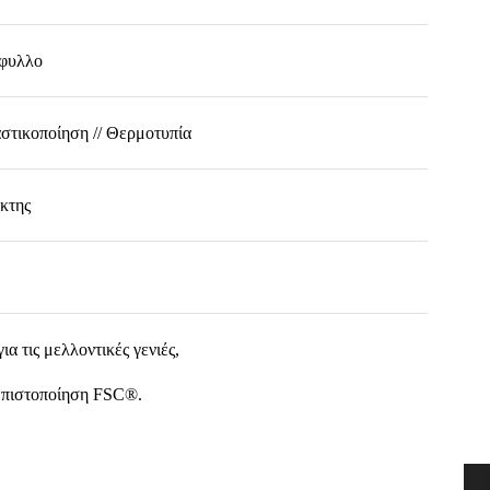
φυλλο
αστικοποίηση // Θερμοτυπία
ίκτης
α τις μελλοντικές γενιές,
ε πιστοποίηση FSC®.