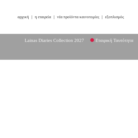
αρχική
|
η εταιρεία
|
νέα προϊόντα καινοτομίες
|
εξοπλισμός
Lainas Diaries Collection 2027
Εταιρική Ταυτότητα