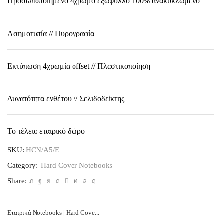
Προσωποποιημένο 4χρωμο εξώφυλλο 100% ανακυκλωμένο
Ασημοτυπία // Πυρογραφία
Εκτύπωση 4χρωμία οffset // Πλαστικοποίηση
Δυνατότητα ενθέτου // Σελιδοδείκτης
Το τέλειο εταιρικό δώρο
SKU:
HCN/A5/E
Category:
Hard Cover Notebooks
Share:
Εταιρικά Notebooks | Hard Cove...