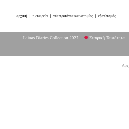
αρχική
|
η εταιρεία
|
νέα προϊόντα καινοτομίες
|
εξοπλισμός
Lainas Diaries Collection 2027
Εταιρική Ταυτότητα
Αρχ