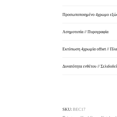
Προσωποποιημένο 4χρωμο εξώφυ
Ασημοτυπία // Πυρογραφία
Εκτύπωση 4χρωμία οffset // Πλ
Δυνατότητα ενθέτου // Σελιδοδε
SKU:
BEC17