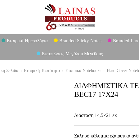
Εταιρικά Ημερολόγια
Branded Sticky Notes
Branded Lux
Εκτυπώσεις Μεγάλου Μεγέθους
ική Σελίδα
Εταιρική Ταυτότητα
Εταιρικά Notebooks
Hard Cover Noteb
ΔΙΑΦΗΜΙΣΤΙΚΑ ΤΕΤΡ
BEC17 17X24
Διάσταση 14,5×21 εκ
Σκληρό κάλυμμα εξαιρετικά ανθ