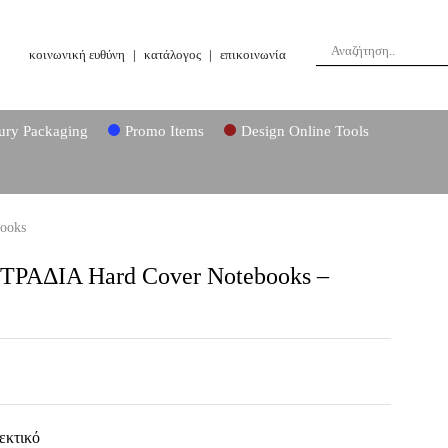
κοινωνική ευθύνη
|
κατάλογος
|
επικοινωνία
ury Packaging
Promo Items
Design Online Tools
ooks
ΑΔΙΑ Hard Cover Notebooks –
εκτικό