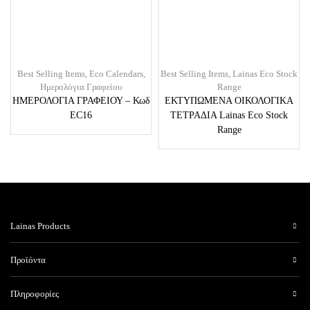
Best Selling Items
,
Eco Calendars
,
Best Selling Items
,
Lainas Eco Stock
Ημερολόγια Γραφείου
Range
ΗΜΕΡΟΛΟΓΙΑ ΓΡΑΦΕΙΟΥ – Κωδ
ΕΚΤΥΠΩΜΕΝΑ ΟΙΚΟΛΟΓΙΚΑ
EC16
ΤΕΤΡΑΔΙΑ Lainas Eco Stock
Range
Lainas Products
Προϊόντα
Πληροφορίες