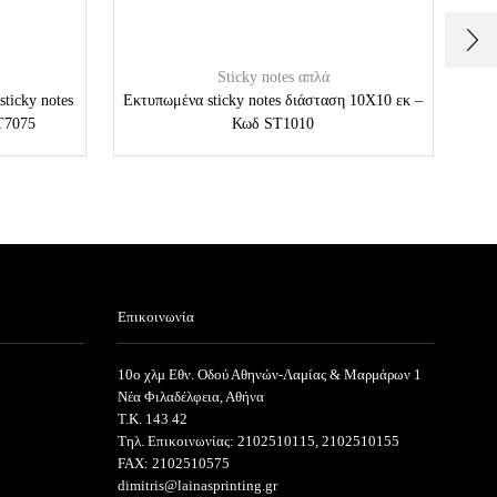
Sticky notes απλά
sticky notes
Εκτυπωμένα sticky notes διάσταση 10Χ10 εκ –
Ε
T7075
Κωδ ST1010
Επικοινωνία
10ο χλμ Εθν. Οδού Αθηνών-Λαμίας & Μαρμάρων 1
Νέα Φιλαδέλφεια, Αθήνα
T.K. 143 42
Τηλ. Επικοινωνίας: 2102510115, 2102510155
FAX: 2102510575
dimitris@lainasprinting.gr