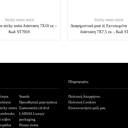
Sticky notes απλά
Sticky notes απλά
 sticky notes διάσταση 7Χ10 εκ –
Διαφημιστικά post it| Εκτυπωμένα 
Κωδ ST7010
διάσταση 7Χ7,5 εκ – Κωδ S
Πληροφορίες
ότητα
Stands
Πολιτική Απορρήτου
ρολόγια
Προωθητικά μαγνητάκια
Πολιτική Cookies
ticky notes
Συσκευασία cd-dvd
Επικοινωνήστε μαζί μας
notebooks
LAINAS Luxury
ί κύβοι
packaging
ετράδια
Promo items