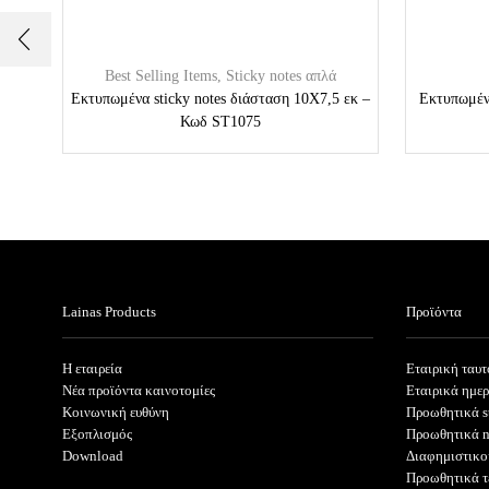
Best Selling Items
,
Sticky notes απλά
Εκτυπωμένα sticky notes διάσταση 10Χ7,5 εκ –
Εκτυπωμένα
Κωδ ST1075
Lainas Products
Προϊόντα
Η εταιρεία
Εταιρική ταυτ
Νέα προϊόντα καινοτομίες
Εταιρικά ημε
Κοινωνική ευθύνη
Προωθητικά s
Εξοπλισμός
Προωθητικά 
Download
Διαφημιστικο
Προωθητικά τ