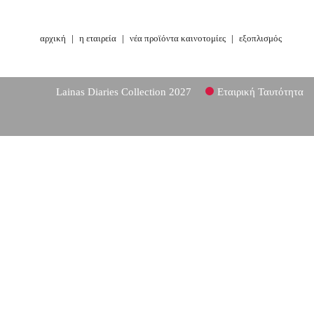
αρχική
|
η εταιρεία
|
νέα προϊόντα καινοτομίες
|
εξοπλισμός
Lainas Diaries Collection 2027
Εταιρική Ταυτότητα