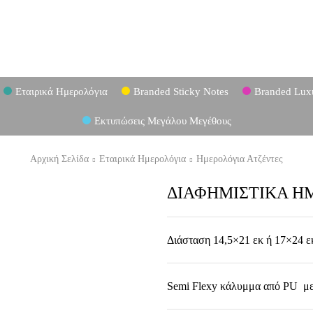
Εταιρικά Ημερολόγια
Branded Sticky Notes
Branded Lux
Εκτυπώσεις Μεγάλου Μεγέθους
Αρχική Σελίδα
Εταιρικά Ημερολόγια
Ημερολόγια Ατζέντες
ΔΙΑΦΗΜΙΣΤΙΚΑ ΗΜ
Διάσταση 14,5×21 εκ ή 17×24 ε
Semi Flexy κάλυμμα από PU με