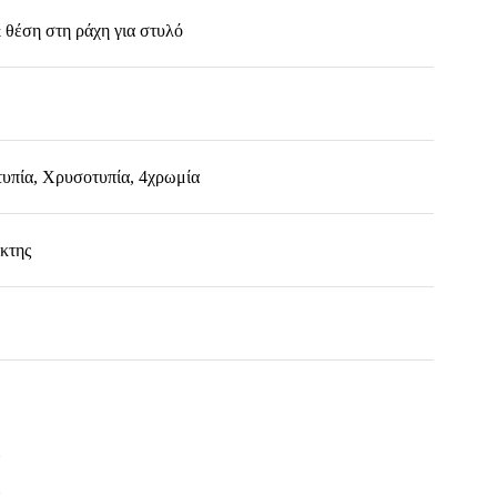
& θέση στη ράχη για στυλό
υπία, Χρυσοτυπία, 4χρωμία
ίκτης
2