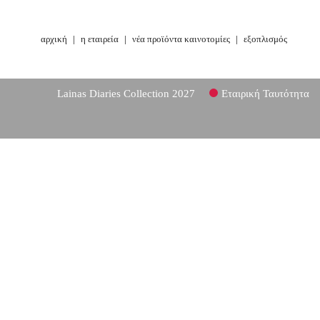
αρχική
|
η εταιρεία
|
νέα προϊόντα καινοτομίες
|
εξοπλισμός
Lainas Diaries Collection 2027
Εταιρική Ταυτότητα