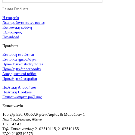
Lainas Products
Η εταιρεία
Νέα προϊόντα καινοτομίες
Κοινωνική ευθύνη
Εξοπλισμός
Download
Προϊόντα
Εταιρική ταυτότητα
Εταιρικά ημερολόγια
Προωθητικά sticky notes
Προωθητικά notebooks
Διαφημιστικοί κύβοι
Προωθητικά τετράδια
Πολιτική Απορρήτου
Πολιτική Cookies
Επικοινωνήστε μαζί μας
Επικοινωνία
10ο χλμ Εθν. Οδού Αθηνών-Λαμίας & Μαρμάρων 1
Νέα Φιλαδέλφεια, Αθήνα
T.K. 143 42
Τηλ. Επικοινωνίας: 2102510115, 2102510155
FAX: 2102510575