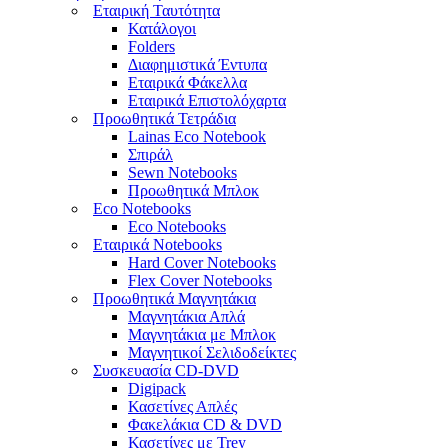
Εταιρική Ταυτότητα
Κατάλογοι
Folders
Διαφημιστικά Έντυπα
Εταιρικά Φάκελλα
Εταιρικά Επιστολόχαρτα
Προωθητικά Τετράδια
Lainas Eco Νotebook
Σπιράλ
Sewn Notebooks
Προωθητικά Μπλοκ
Eco Notebooks
Eco Notebooks
Εταιρικά Notebooks
Hard Cover Notebooks
Flex Cover Notebooks
Προωθητικά Μαγνητάκια
Μαγνητάκια Απλά
Μαγνητάκια με Μπλοκ
Μαγνητικοί Σελιδοδείκτες
Συσκευασία CD-DVD
Digipack
Κασετίνες Απλές
Φακελάκια CD & DVD
Κασετίνες με Trey