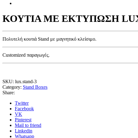
ΚΟΥΤΙΑ ΜΕ ΕΚΤΥΠΩΣΗ LUX
Πολυτελή κουτιά Stand με μαγνητικό κλείσιμο.
Customized παραγωγές.
SKU:
lux.stand-3
Category:
Stand Boxes
Share:
Twitter
Facebook
VK
Pinterest
Mail to friend
Linkedin
Whatsapp