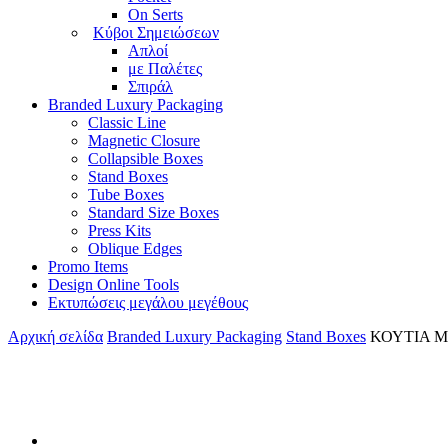
On Serts
Κύβοι Σημειώσεων
Απλοί
με Παλέτες
Σπιράλ
Branded Luxury Packaging
Classic Line
Magnetic Closure
Collapsible Boxes
Stand Boxes
Tube Boxes
Standard Size Boxes
Press Kits
Oblique Edges
Promo Items
Design Online Tools
Εκτυπώσεις μεγάλου μεγέθους
Αρχική σελίδα
Branded Luxury Packaging
Stand Boxes
ΚΟΥΤΙΑ Μ