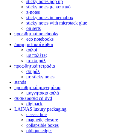
sticky notes pop up
sticky notes με κοπτικό
z-notes
sticky notes in memobox
sticky notes with microtack glue
on serts
προωθητικά notebooks
eco notebooks
διαφημιστικοί κύβοι
απλοί
με παλέτες
με σπιράλ
προωθητικά τετράδια
σπιράλ
με sticky notes
stands
προωθητικά μαγνητάκια
μαγνητάκια απλά
συσκευασία cd-dvd
digipack
LAINAS luxury packaging
classic line
magnetic closure
collapsible boxes
oblique edges