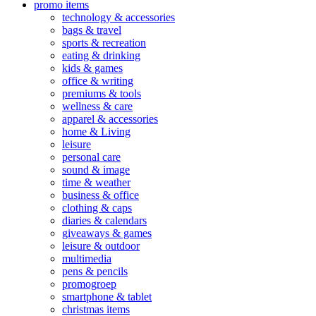
promo items
technology & accessories
bags & travel
sports & recreation
eating & drinking
kids & games
office & writing
premiums & tools
wellness & care
apparel & accessories
home & Living
leisure
personal care
sound & image
time & weather
business & office
clothing & caps
diaries & calendars
giveaways & games
leisure & outdoor
multimedia
pens & pencils
promogroep
smartphone & tablet
christmas items