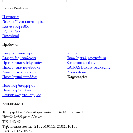
Lainas Products
Η εταιρεία
Νέα προϊόντα καινοτομίες
Κοινωνική ευθύνη
Εξοπλισμός
Download
Προϊόντα
Εταιρική ταυτότητα
Stands
Εταιρικά ημερολόγια
Προωθητικά μαγνητάκια
Προωθητικά sticky notes
Συσκευασία cd-dvd
Προωθητικά notebooks
LAINAS Luxury packaging
Διαφημιστικοί κύβοι
Promo items
Προωθητικά τετράδια
Πληροφορίες
Πολιτική Απορρήτου
Πολιτική Cookies
Επικοινωνήστε μαζί μας
Επικοινωνία
10ο χλμ Εθν. Οδού Αθηνών-Λαμίας & Μαρμάρων 1
Νέα Φιλαδέλφεια, Αθήνα
T.K. 143 42
Τηλ. Επικοινωνίας: 2102510115, 2102510155
FAX: 2102510575