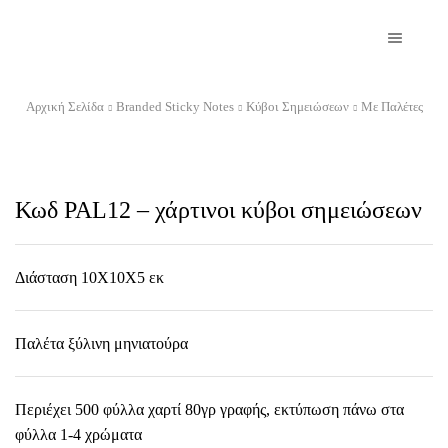
Αρχική Σελίδα
Branded Sticky Notes
Κύβοι Σημειώσεων
Με Παλέτες
Κωδ PAL12 – χάρτινοι κύβοι σημειώσεων
Διάσταση 10Χ10Χ5 εκ
Παλέτα ξύλινη μηνιατούρα
Περιέχει 500 φύλλα χαρτί 80γρ γραφής, εκτύπωση πάνω στα
φύλλα 1-4 χρώματα