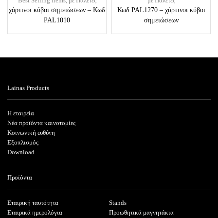
Best Selling Items
,
με Παλέτες
με Παλέτες
χάρτινοι κύβοι σημειώσεων – Κωδ
Κωδ PAL1270 – χάρτινοι κύβοι
PAL1010
σημειώσεων
Lainas Products
Η εταιρεία
Νέα προϊόντα καινοτομίες
Κοινωνική ευθύνη
Εξοπλισμός
Download
Προϊόντα
Εταιρική ταυτότητα
Stands
Εταιρικά ημερολόγια
Προωθητικά μαγνητάκια