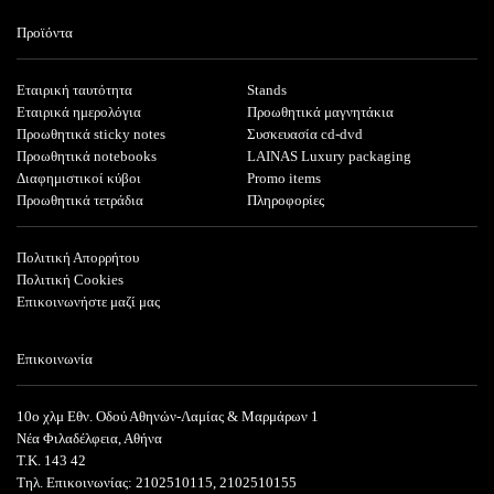
Προϊόντα
Εταιρική ταυτότητα
Stands
Εταιρικά ημερολόγια
Προωθητικά μαγνητάκια
Προωθητικά sticky notes
Συσκευασία cd-dvd
Προωθητικά notebooks
LAINAS Luxury packaging
Διαφημιστικοί κύβοι
Promo items
Προωθητικά τετράδια
Πληροφορίες
Πολιτική Απορρήτου
Πολιτική Cookies
Επικοινωνήστε μαζί μας
Επικοινωνία
10ο χλμ Εθν. Οδού Αθηνών-Λαμίας & Μαρμάρων 1
Νέα Φιλαδέλφεια, Αθήνα
T.K. 143 42
Τηλ. Επικοινωνίας: 2102510115, 2102510155