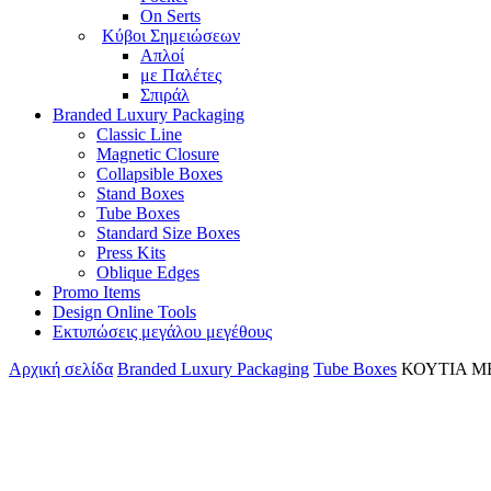
On Serts
Κύβοι Σημειώσεων
Απλοί
με Παλέτες
Σπιράλ
Branded Luxury Packaging
Classic Line
Magnetic Closure
Collapsible Boxes
Stand Boxes
Tube Boxes
Standard Size Boxes
Press Kits
Oblique Edges
Promo Items
Design Online Tools
Εκτυπώσεις μεγάλου μεγέθους
Αρχική σελίδα
Branded Luxury Packaging
Tube Boxes
ΚΟΥΤΙΑ Μ