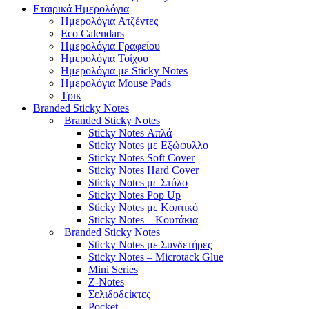
Εταιρικά Ημερολόγια
Hμερολόγια Aτζέντες
Eco Calendars
Ημερολόγια Γραφείου
Ημερολόγια Τοίχου
Ημερολόγια με Sticky Notes
Ημερολόγια Mouse Pads
Τρικ
Branded Sticky Notes
Branded Sticky Notes
Sticky Notes Απλά
Sticky Notes με Εξώφυλλο
Sticky Notes Soft Cover
Sticky Notes Hard Cover
Sticky Notes με Στύλο
Sticky Notes Pop Up
Sticky Notes με Κοπτικό
Sticky Notes – Κουτάκια
Branded Sticky Notes
Sticky Notes με Συνδετήρες
Sticky Notes – Microtack Glue
Mini Series
Z-Notes
Σελιδοδείκτες
Pocket