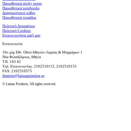
Προωθητικά sticky notes
Προωθητικά notebooks
Διαφημιστικοί κύβοι
Προωθητικά τετράδια
Πολιτική Απορρήτου
Πολιτική Cookies
Επικοινωνήστε μαζί μας
Επικοινωνία
10ο χλμ Εθν. Οδού Αθηνών-Λαμίας & Μαρμάρων 1
Νέα Φιλαδέλφεια, Αθήνα
T.K. 143 42
Τηλ. Επικοινωνίας: 2102510115, 2102510155
FAX: 2102510575
dimitris@lainasprinting.gr
© Lainas Products. All rights reserved.