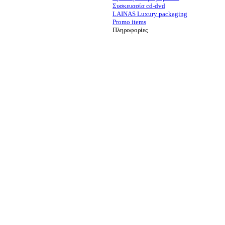
Συσκευασία cd-dvd
LAINAS Luxury packaging
Promo items
Πληροφορίες