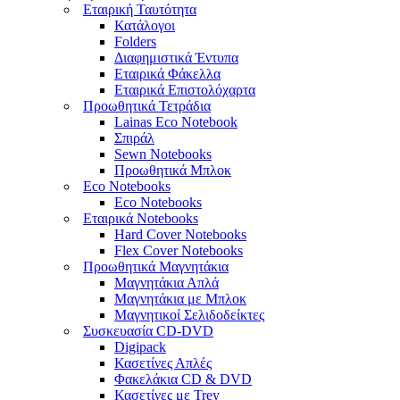
Εταιρική Ταυτότητα
Κατάλογοι
Folders
Διαφημιστικά Έντυπα
Εταιρικά Φάκελλα
Εταιρικά Επιστολόχαρτα
Προωθητικά Τετράδια
Lainas Eco Νotebook
Σπιράλ
Sewn Notebooks
Προωθητικά Μπλοκ
Eco Notebooks
Eco Notebooks
Εταιρικά Notebooks
Hard Cover Notebooks
Flex Cover Notebooks
Προωθητικά Μαγνητάκια
Μαγνητάκια Απλά
Μαγνητάκια με Μπλοκ
Μαγνητικοί Σελιδοδείκτες
Συσκευασία CD-DVD
Digipack
Κασετίνες Απλές
Φακελάκια CD & DVD
Κασετίνες με Trey