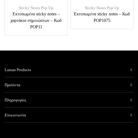
Sticky Notes Pop Up
Sticky Notes Pop Up
Εκτυπωμένα sticky notes –
Εκτυπωμένα sticky notes – Κωδ
χαρτάκια σημειώσεων – Κωδ
POP1075
POP11
Lainas Products
Προϊόντα
Πληροφορίες
Επικοινωνία