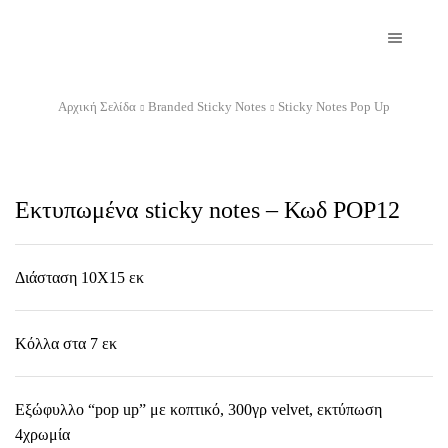
Αρχική Σελίδα
Branded Sticky Notes
Sticky Notes Pop Up
Εκτυπωμένα sticky notes – Κωδ POP12
Διάσταση 10Χ15 εκ
Κόλλα στα 7 εκ
Εξώφυλλο “pop up” με κοπτικό, 300γρ velvet, εκτύπωση
4χρωμία