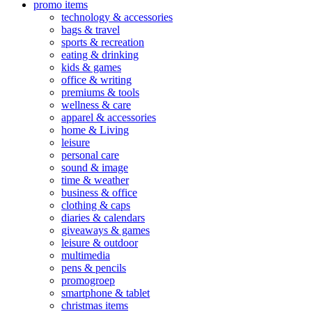
promo items
technology & accessories
bags & travel
sports & recreation
eating & drinking
kids & games
office & writing
premiums & tools
wellness & care
apparel & accessories
home & Living
leisure
personal care
sound & image
time & weather
business & office
clothing & caps
diaries & calendars
giveaways & games
leisure & outdoor
multimedia
pens & pencils
promogroep
smartphone & tablet
christmas items