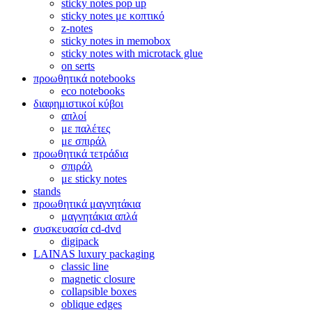
sticky notes pop up
sticky notes με κοπτικό
z-notes
sticky notes in memobox
sticky notes with microtack glue
on serts
προωθητικά notebooks
eco notebooks
διαφημιστικοί κύβοι
απλοί
με παλέτες
με σπιράλ
προωθητικά τετράδια
σπιράλ
με sticky notes
stands
προωθητικά μαγνητάκια
μαγνητάκια απλά
συσκευασία cd-dvd
digipack
LAINAS luxury packaging
classic line
magnetic closure
collapsible boxes
oblique edges