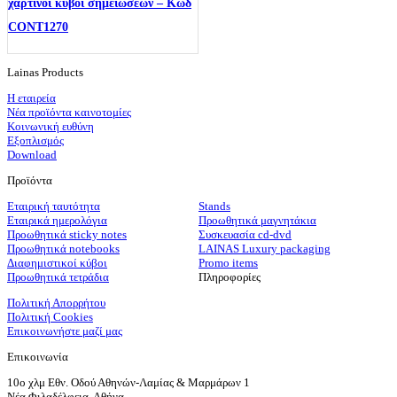
χάρτινοι κύβοι σημειώσεων – Κωδ
CONT1270
Lainas Products
Η εταιρεία
Νέα προϊόντα καινοτομίες
Κοινωνική ευθύνη
Εξοπλισμός
Download
Προϊόντα
Εταιρική ταυτότητα
Stands
Εταιρικά ημερολόγια
Προωθητικά μαγνητάκια
Προωθητικά sticky notes
Συσκευασία cd-dvd
Προωθητικά notebooks
LAINAS Luxury packaging
Διαφημιστικοί κύβοι
Promo items
Προωθητικά τετράδια
Πληροφορίες
Πολιτική Απορρήτου
Πολιτική Cookies
Επικοινωνήστε μαζί μας
Επικοινωνία
10ο χλμ Εθν. Οδού Αθηνών-Λαμίας & Μαρμάρων 1
Νέα Φιλαδέλφεια, Αθήνα