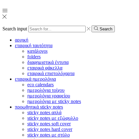
Search input
Search
αρχική
εταιρική ταυτότητα
κατάλογοι
folders
διαφημιστικά έντυπα
εταιρικά φάκελλα
εταιρικά επιστολόχαρτα
εταιρικά ημερολόγια
eco calendars
ημερολόγια τοίχου
ημερολόγια γραφείου
ημερολόγια με sticky notes
προωθητικά sticky notes
sticky notes απλά
sticky notes με εξώφυλλο
sticky notes soft cover
sticky notes hard cover
sticky notes με στύλο