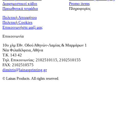
Διαφημιστικοί κύβοι
Promo items
Προωθητικά τετράδια
Πληροφορίες
Πολιτική Απορρήτου
Πολιτική Cookies
Επικοινωνήστε μαζί μας
Επικοινωνία
10ο χλμ Εθν. Οδού Αθηνών-Λαμίας & Μαρμάρων 1
Νέα Φιλαδέλφεια, Αθήνα
T.K. 143 42
Τηλ. Επικοινωνίας: 2102510115, 2102510155
FAX: 2102510575
dimitris@lainasprinting.gr
© Lainas Products. All rights reserved.