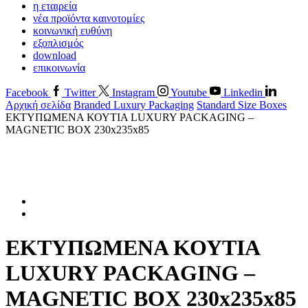
η εταιρεία
νέα προϊόντα καινοτομίες
κοινωνική ευθύνη
εξοπλισμός
download
επικοινωνία
Facebook
Twitter
Instagram
Youtube
Linkedin
Αρχική σελίδα
Branded Luxury Packaging
Standard Size Boxes
ΕΚΤΥΠΩΜΕΝΑ ΚΟΥΤΙΑ LUXURY PACKAGING –
MAGNETIC BOX 230x235x85
ΕΚΤΥΠΩΜΕΝΑ ΚΟΥΤΙΑ
LUXURY PACKAGING –
MAGNETIC BOX 230x235x85