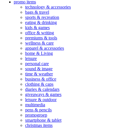
promo items
technology & accessories
bags & travel
sports & recreation
eating & drinking
kids & games
office & writing
premiums & tools
wellness & care
apparel & accessories
home & Living
leisure
personal care
sound & image
time & weather
business & office
clothing & caps
diaries & calendars
giveaways & games
leisure & outdoor
multimedia
pens & pencils
promogroep
smartphone & tablet
christmas items