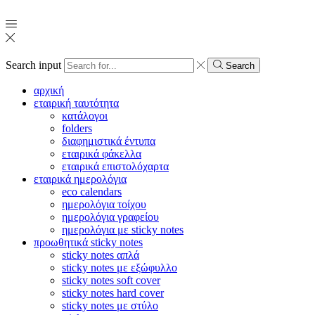
Search input
Search
αρχική
εταιρική ταυτότητα
κατάλογοι
folders
διαφημιστικά έντυπα
εταιρικά φάκελλα
εταιρικά επιστολόχαρτα
εταιρικά ημερολόγια
eco calendars
ημερολόγια τοίχου
ημερολόγια γραφείου
ημερολόγια με sticky notes
προωθητικά sticky notes
sticky notes απλά
sticky notes με εξώφυλλο
sticky notes soft cover
sticky notes hard cover
sticky notes με στύλο