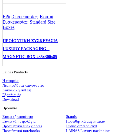
Είδη Συσκευασίας
,
Κουτιά
Συσκευασίας
,
Standard Size
Boxes
ΠΡΟΪΟΝΤΙΚΗ ΣΥΣΚΕΥΑΣΙΑ
LUXURY PACKAGING –
MAGNETIC BOX 235x300x85
Lainas Products
Η εταιρεία
Νέα προϊόντα καινοτομίες
Κοινωνική ευθύνη
Εξοπλισμός
Download
Προϊόντα
Εταιρική ταυτότητα
Stands
Εταιρικά ημερολόγια
Προωθητικά μαγνητάκια
Προωθητικά sticky notes
Συσκευασία cd-dvd
Προωθητικά notebooks
LAINAS Luxury packaging