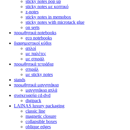
sticky notes pop up
sticky notes με κοπτικό
z-notes
sticky notes in memobox
sticky notes with microtack glue
on serts
προωθητικά notebooks
eco notebooks
διαφημιστικοί κύβοι
απλοί
με παλέτες
με σπιράλ
προωθητικά τετράδια
σπιράλ
με sticky notes
stands
προωθητικά μαγνητάκια
μαγνητάκια απλά
συσκευασία cd-dvd
digipack
LAINAS luxury packaging
classic line
magnetic closure
collapsible boxes
oblique edges