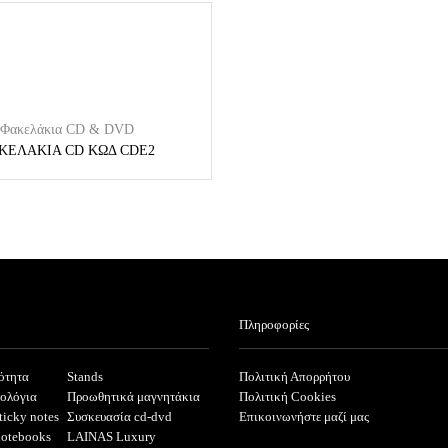
Φακελάκια CD & DVD
ΚΕΛΑΚΙΑ CD ΚΩΔ CDE2
Πληροφορίες
ότητα
Stands
Πολιτική Απορρήτου
ρολόγια
Προωθητικά μαγνητάκια
Πολιτική Cookies
ticky notes
Συσκευασία cd-dvd
Επικοινωνήστε μαζί μας
notebooks
LAINAS Luxury