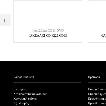
Φακελάκια CD & DVD
ΦΑΚΕΛΑΚΙ CD ΚΩΔ CDE3
ΦΑ
Lainas Products
Προϊόντα
Η εταιρεία
Εταιρική ταυτ
Νέα προϊόντα καινοτομίες
Εταιρικά ημε
Κοινωνική ευθύνη
Προωθητικά s
Εξοπλισμός
Προωθητικά 