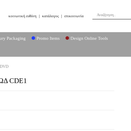
κοινωνική ευθύνη
|
κατάλογος
|
επικοινωνία
ury Packaging
Promo Items
Design Online Tools
 DVD
ΩΔ CDE1