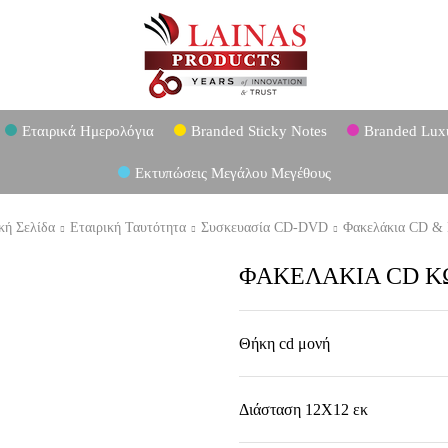
Εταιρικά Ημερολόγια
Branded Sticky Notes
Branded Lux
Εκτυπώσεις Μεγάλου Μεγέθους
κή Σελίδα
Εταιρική Ταυτότητα
Συσκευασία CD-DVD
Φακελάκια CD &
ΦΑΚΕΛΑΚΙΑ CD Κ
Θήκη cd μονή
Διάσταση 12Χ12 εκ