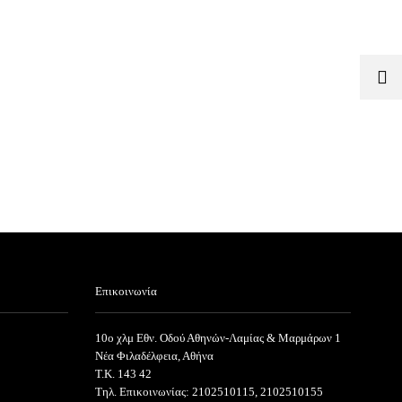
Επικοινωνία
10ο χλμ Εθν. Οδού Αθηνών-Λαμίας & Μαρμάρων 1
Νέα Φιλαδέλφεια, Αθήνα
T.K. 143 42
Τηλ. Επικοινωνίας: 2102510115, 2102510155