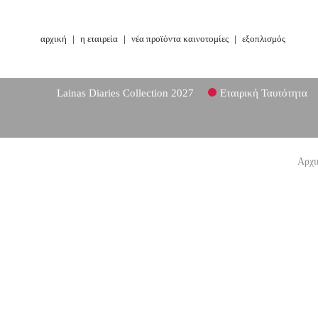
αρχική
|
η εταιρεία
|
νέα προϊόντα καινοτομίες
|
εξοπλισμός
Lainas Diaries Collection 2027
Εταιρική Ταυτότητα
Αρχι