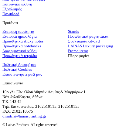
Κοινωνική ευθύνη
Εξοπλισμός
Download
Προϊόντα
Εταιρική ταυτότητα
Stands
Εταιρικά ημερολόγια
Προωθητικά μαγνητάκια
Προωθητικά sticky notes
Συσκευασία cd-dvd
Προωθητικά notebooks
LAINAS Luxury packaging
Διαφημιστικοί κύβοι
Promo items
Προωθητικά τετράδια
Πληροφορίες
Πολιτική Απορρήτου
Πολιτική Cookies
Επικοινωνήστε μαζί μας
Επικοινωνία
10ο χλμ Εθν. Οδού Αθηνών-Λαμίας & Μαρμάρων 1
Νέα Φιλαδέλφεια, Αθήνα
T.K. 143 42
Τηλ. Επικοινωνίας: 2102510115, 2102510155
FAX: 2102510575
dimitris@lainasprinting.gr
© Lainas Products. All rights reserved.