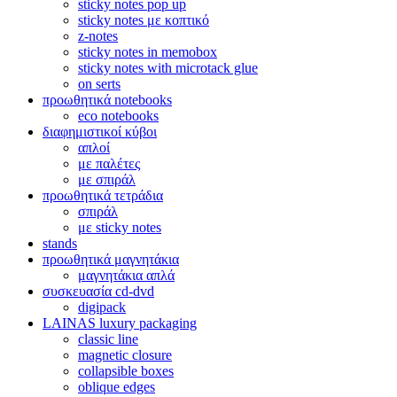
sticky notes pop up
sticky notes με κοπτικό
z-notes
sticky notes in memobox
sticky notes with microtack glue
on serts
προωθητικά notebooks
eco notebooks
διαφημιστικοί κύβοι
απλοί
με παλέτες
με σπιράλ
προωθητικά τετράδια
σπιράλ
με sticky notes
stands
προωθητικά μαγνητάκια
μαγνητάκια απλά
συσκευασία cd-dvd
digipack
LAINAS luxury packaging
classic line
magnetic closure
collapsible boxes
oblique edges