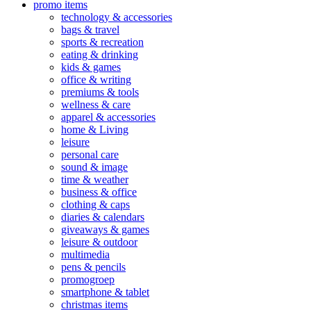
promo items
technology & accessories
bags & travel
sports & recreation
eating & drinking
kids & games
office & writing
premiums & tools
wellness & care
apparel & accessories
home & Living
leisure
personal care
sound & image
time & weather
business & office
clothing & caps
diaries & calendars
giveaways & games
leisure & outdoor
multimedia
pens & pencils
promogroep
smartphone & tablet
christmas items