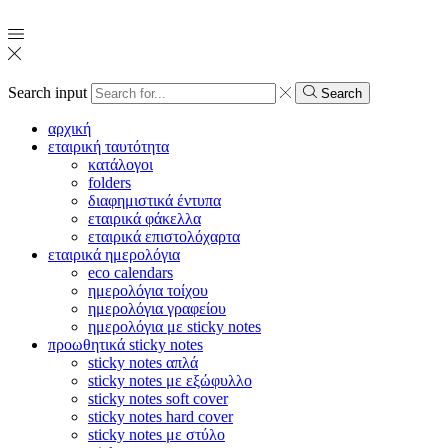
Search input
Search
αρχική
εταιρική ταυτότητα
κατάλογοι
folders
διαφημιστικά έντυπα
εταιρικά φάκελλα
εταιρικά επιστολόχαρτα
εταιρικά ημερολόγια
eco calendars
ημερολόγια τοίχου
ημερολόγια γραφείου
ημερολόγια με sticky notes
προωθητικά sticky notes
sticky notes απλά
sticky notes με εξώφυλλο
sticky notes soft cover
sticky notes hard cover
sticky notes με στύλο