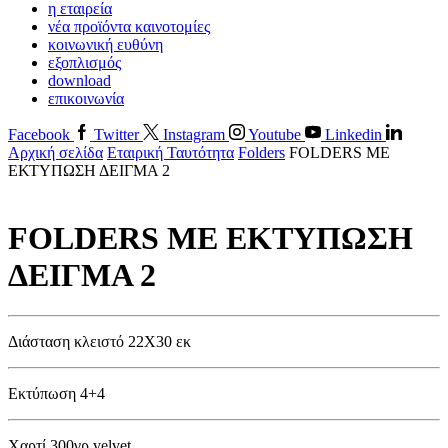
η εταιρεία
νέα προϊόντα καινοτομίες
κοινωνική ευθύνη
εξοπλισμός
download
επικοινωνία
Facebook
Twitter
Instagram
Youtube
Linkedin
Αρχική σελίδα
Εταιρική Ταυτότητα
Folders
FOLDERS ΜΕ
ΕΚΤΥΠΩΣΗ ΔΕΙΓΜΑ 2
FOLDERS ΜΕ ΕΚΤΥΠΩΣΗ
ΔΕΙΓΜΑ 2
Διάσταση κλειστό 22Χ30 εκ
Εκτύπωση 4+4
Χαρτί 300γρ velvet