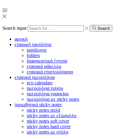
Search input
Search
αρχική
εταιρική ταυτότητα
κατάλογοι
folders
διαφημιστικά έντυπα
εταιρικά φάκελλα
εταιρικά επιστολόχαρτα
εταιρικά ημερολόγια
eco calendars
ημερολόγια τοίχου
ημερολόγια γραφείου
ημερολόγια με sticky notes
προωθητικά sticky notes
sticky notes απλά
sticky notes με εξώφυλλο
sticky notes soft cover
sticky notes hard cover
sticky notes με στύλο