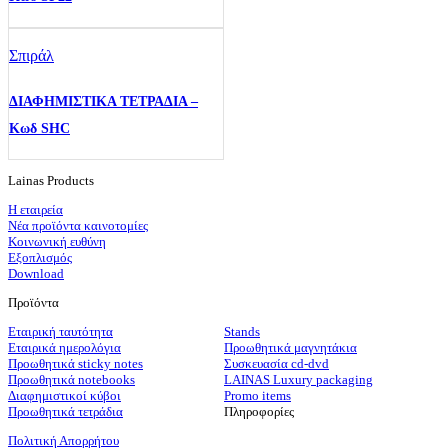
Σπιράλ
ΔΙΑΦΗΜΙΣΤΙΚΑ ΤΕΤΡΑΔΙΑ –
Κωδ SHC
Lainas Products
Η εταιρεία
Νέα προϊόντα καινοτομίες
Κοινωνική ευθύνη
Εξοπλισμός
Download
Προϊόντα
Εταιρική ταυτότητα
Stands
Εταιρικά ημερολόγια
Προωθητικά μαγνητάκια
Προωθητικά sticky notes
Συσκευασία cd-dvd
Προωθητικά notebooks
LAINAS Luxury packaging
Διαφημιστικοί κύβοι
Promo items
Προωθητικά τετράδια
Πληροφορίες
Πολιτική Απορρήτου