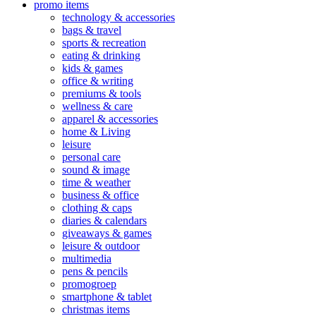
promo items
technology & accessories
bags & travel
sports & recreation
eating & drinking
kids & games
office & writing
premiums & tools
wellness & care
apparel & accessories
home & Living
leisure
personal care
sound & image
time & weather
business & office
clothing & caps
diaries & calendars
giveaways & games
leisure & outdoor
multimedia
pens & pencils
promogroep
smartphone & tablet
christmas items