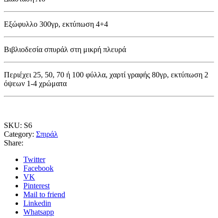
Εξώφυλλο 300γρ, εκτύπωση 4+4
Βιβλιοδεσία σπυράλ στη μικρή πλευρά
Περιέχει 25, 50, 70 ή 100 φύλλα, χαρτί γραφής 80γρ, εκτύπωση 2
όψεων 1-4 χρώματα
SKU:
S6
Category:
Σπιράλ
Share:
Twitter
Facebook
VK
Pinterest
Mail to friend
Linkedin
Whatsapp