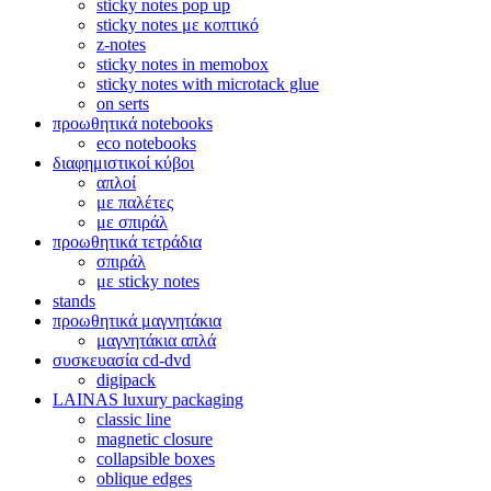
sticky notes pop up
sticky notes με κοπτικό
z-notes
sticky notes in memobox
sticky notes with microtack glue
on serts
προωθητικά notebooks
eco notebooks
διαφημιστικοί κύβοι
απλοί
με παλέτες
με σπιράλ
προωθητικά τετράδια
σπιράλ
με sticky notes
stands
προωθητικά μαγνητάκια
μαγνητάκια απλά
συσκευασία cd-dvd
digipack
LAINAS luxury packaging
classic line
magnetic closure
collapsible boxes
oblique edges