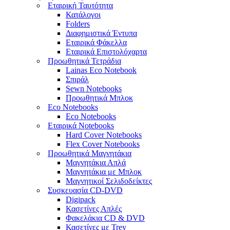
Εταιρική Ταυτότητα
Κατάλογοι
Folders
Διαφημιστικά Έντυπα
Εταιρικά Φάκελλα
Εταιρικά Επιστολόχαρτα
Προωθητικά Τετράδια
Lainas Eco Νotebook
Σπιράλ
Sewn Notebooks
Προωθητικά Μπλοκ
Eco Notebooks
Eco Notebooks
Εταιρικά Notebooks
Hard Cover Notebooks
Flex Cover Notebooks
Προωθητικά Μαγνητάκια
Μαγνητάκια Απλά
Μαγνητάκια με Μπλοκ
Μαγνητικοί Σελιδοδείκτες
Συσκευασία CD-DVD
Digipack
Κασετίνες Απλές
Φακελάκια CD & DVD
Κασετίνες με Trey