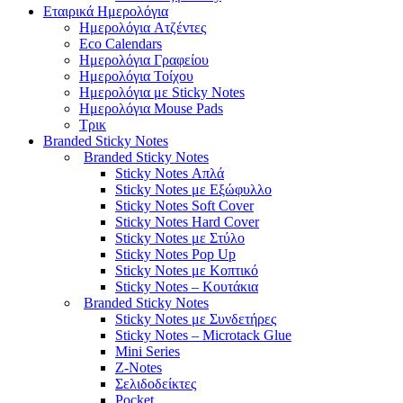
Εταιρικά Ημερολόγια
Hμερολόγια Aτζέντες
Eco Calendars
Ημερολόγια Γραφείου
Ημερολόγια Τοίχου
Ημερολόγια με Sticky Notes
Ημερολόγια Mouse Pads
Τρικ
Branded Sticky Notes
Branded Sticky Notes
Sticky Notes Απλά
Sticky Notes με Εξώφυλλο
Sticky Notes Soft Cover
Sticky Notes Hard Cover
Sticky Notes με Στύλο
Sticky Notes Pop Up
Sticky Notes με Κοπτικό
Sticky Notes – Κουτάκια
Branded Sticky Notes
Sticky Notes με Συνδετήρες
Sticky Notes – Microtack Glue
Mini Series
Z-Notes
Σελιδοδείκτες
Pocket