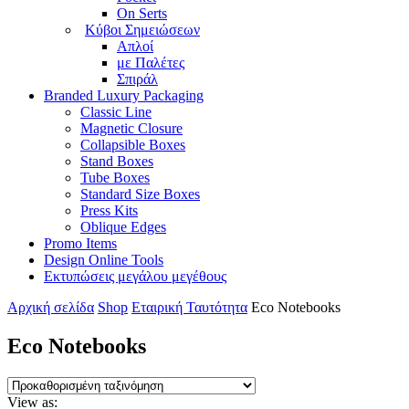
On Serts
Κύβοι Σημειώσεων
Απλοί
με Παλέτες
Σπιράλ
Branded Luxury Packaging
Classic Line
Magnetic Closure
Collapsible Boxes
Stand Boxes
Tube Boxes
Standard Size Boxes
Press Kits
Oblique Edges
Promo Items
Design Online Tools
Εκτυπώσεις μεγάλου μεγέθους
Αρχική σελίδα
Shop
Εταιρική Ταυτότητα
Eco Notebooks
Eco Notebooks
View as: