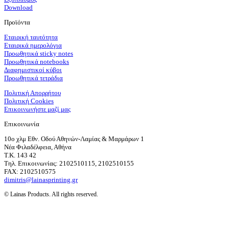
Download
Προϊόντα
Εταιρική ταυτότητα
Εταιρικά ημερολόγια
Προωθητικά sticky notes
Προωθητικά notebooks
Διαφημιστικοί κύβοι
Προωθητικά τετράδια
Πολιτική Απορρήτου
Πολιτική Cookies
Επικοινωνήστε μαζί μας
Επικοινωνία
10ο χλμ Εθν. Οδού Αθηνών-Λαμίας & Μαρμάρων 1
Νέα Φιλαδέλφεια, Αθήνα
T.K. 143 42
Τηλ. Επικοινωνίας: 2102510115, 2102510155
FAX: 2102510575
dimitris@lainasprinting.gr
© Lainas Products. All rights reserved.