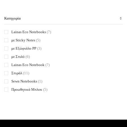
Κατηγορία
Lainas Eco Notebooks
(7)
με Sticky Notes
(5)
με Εξώφυλλο PP
(3)
με Στυλό
(6)
Lainas Eco Notebook
(7)
Σπιράλ
(11)
Sewn Notebooks
(1)
Προωθητικά Μπλοκ
(5)