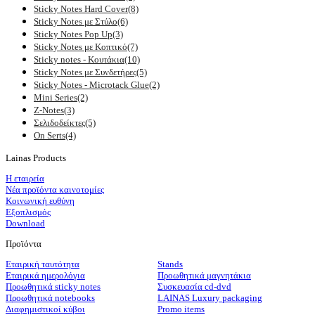
Sticky Notes Hard Cover
(8)
Sticky Notes με Στύλο
(6)
Sticky Notes Pop Up
(3)
Sticky Notes με Κοπτικό
(7)
Sticky notes - Κουτάκια
(10)
Sticky Notes με Συνδετήρες
(5)
Sticky Notes - Microtack Glue
(2)
Mini Series
(2)
Z-Notes
(3)
Σελιδοδείκτες
(5)
On Serts
(4)
Lainas Products
Η εταιρεία
Νέα προϊόντα καινοτομίες
Κοινωνική ευθύνη
Εξοπλισμός
Download
Προϊόντα
Εταιρική ταυτότητα
Stands
Εταιρικά ημερολόγια
Προωθητικά μαγνητάκια
Προωθητικά sticky notes
Συσκευασία cd-dvd
Προωθητικά notebooks
LAINAS Luxury packaging
Διαφημιστικοί κύβοι
Promo items