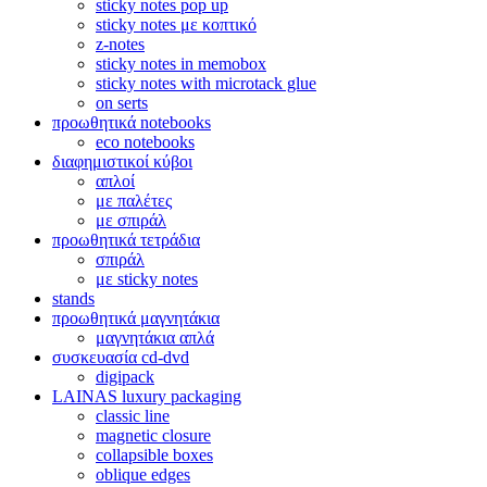
sticky notes pop up
sticky notes με κοπτικό
z-notes
sticky notes in memobox
sticky notes with microtack glue
on serts
προωθητικά notebooks
eco notebooks
διαφημιστικοί κύβοι
απλοί
με παλέτες
με σπιράλ
προωθητικά τετράδια
σπιράλ
με sticky notes
stands
προωθητικά μαγνητάκια
μαγνητάκια απλά
συσκευασία cd-dvd
digipack
LAINAS luxury packaging
classic line
magnetic closure
collapsible boxes
oblique edges