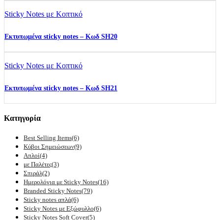
Sticky Notes με Κοπτικό
Εκτυπωμένα sticky notes – Κωδ SH20
Sticky Notes με Κοπτικό
Εκτυπωμένα sticky notes – Κωδ SH21
Κατηγορία
Best Selling Items
(6)
Κύβοι Σημειώσεων
(9)
Απλοί
(4)
με Παλέτες
(3)
Σπιράλ
(2)
Ημερολόγια με Sticky Notes
(16)
Branded Sticky Notes
(79)
Sticky notes απλά
(6)
Sticky Notes με Εξώφυλλο
(6)
Sticky Notes Soft Cover
(5)