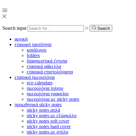
Search input
Search
αρχική
εταιρική ταυτότητα
κατάλογοι
folders
διαφημιστικά έντυπα
εταιρικά φάκελλα
εταιρικά επιστολόχαρτα
εταιρικά ημερολόγια
eco calendars
ημερολόγια τοίχου
ημερολόγια γραφείου
ημερολόγια με sticky notes
προωθητικά sticky notes
sticky notes απλά
sticky notes με εξώφυλλο
sticky notes soft cover
sticky notes hard cover
sticky notes με στύλο