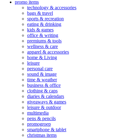
promo items
technology & accessories
bags & travel
sports & recreation
eating & drinking
kids & games
office & writing
premiums & tools
wellness & care
apparel & accessories
home & Living
leisure
personal care
sound & image
time & weather
business & office
clothing & caps
diaries & calendars
giveaways & games
leisure & outdoor
multimedia
pens & pencils
promogroep
smartphone & tablet
christmas items