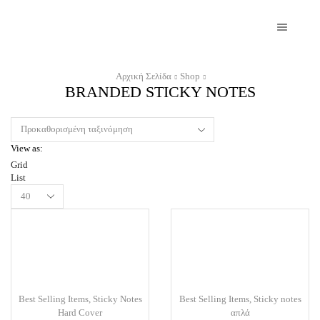
Αρχική Σελίδα
Shop
BRANDED STICKY NOTES
View as:
Grid
List
Products
per
page
Best Selling Items
,
Sticky Notes
Best Selling Items
,
Sticky notes
Hard Cover
απλά