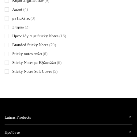
Κύβοι Σημειώσεων
(9)
Απλοί
(4)
με Παλέτες
(3)
Σπιράλ
(2)
Ημερολόγια με Sticky Notes
(16)
Branded Sticky Notes
(79)
Sticky notes απλά
(6)
Sticky Notes με Εξώφυλλο
(6)
Sticky Notes Soft Cover
(5)
Sticky Notes Hard Cover
(8)
Sticky Notes με Στύλο
(6)
Sticky Notes Pop Up
(3)
Sticky Notes με Κοπτικό
(7)
Sticky notes - Κουτάκια
(10)
Lainas Products
Sticky Notes με Συνδετήρες
(5)
Προϊόντα
Sticky Notes - Microtack Glue
(2)