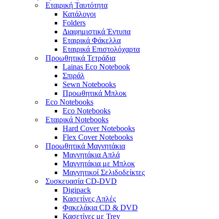
Εταιρική Ταυτότητα
Κατάλογοι
Folders
Διαφημιστικά Έντυπα
Εταιρικά Φάκελλα
Εταιρικά Επιστολόχαρτα
Προωθητικά Τετράδια
Lainas Eco Νotebook
Σπιράλ
Sewn Notebooks
Προωθητικά Μπλοκ
Eco Notebooks
Eco Notebooks
Εταιρικά Notebooks
Hard Cover Notebooks
Flex Cover Notebooks
Προωθητικά Μαγνητάκια
Μαγνητάκια Απλά
Μαγνητάκια με Μπλοκ
Μαγνητικοί Σελιδοδείκτες
Συσκευασία CD-DVD
Digipack
Κασετίνες Απλές
Φακελάκια CD & DVD
Κασετίνες με Trey