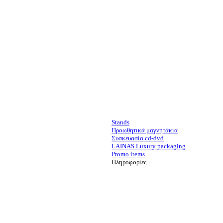
Stands
Προωθητικά μαγνητάκια
Συσκευασία cd-dvd
LAINAS Luxury packaging
Promo items
Πληροφορίες