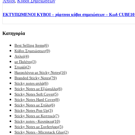
Απλοί
,
Κύβοι Σημειώσεων
ΕΚΤΥΠΩΜΕΝΟΙ ΚΥΒΟΙ – χάρτινοι κύβοι σημειώσεων – Κωδ CUBE10
Κατηγορία
Best Selling Items
(6)
Κύβοι Σημειώσεων
(9)
Απλοί
(4)
με Παλέτες
(3)
Σπιράλ
(2)
Ημερολόγια με Sticky Notes
(16)
Branded Sticky Notes
(79)
Sticky notes απλά
(6)
Sticky Notes με Εξώφυλλο
(6)
Sticky Notes Soft Cover
(5)
Sticky Notes Hard Cover
(8)
Sticky Notes με Στύλο
(6)
Sticky Notes Pop Up
(3)
Sticky Notes με Κοπτικό
(7)
Sticky notes - Κουτάκια
(10)
Sticky Notes με Συνδετήρες
(5)
Sticky Notes - Microtack Glue
(2)