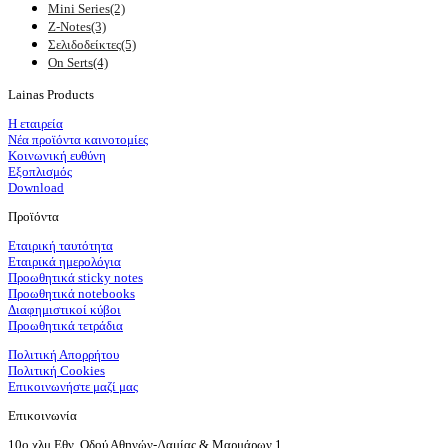
Mini Series
(2)
Z-Notes
(3)
Σελιδοδείκτες
(5)
On Serts
(4)
Lainas Products
Η εταιρεία
Νέα προϊόντα καινοτομίες
Κοινωνική ευθύνη
Εξοπλισμός
Download
Προϊόντα
Εταιρική ταυτότητα
Εταιρικά ημερολόγια
Προωθητικά sticky notes
Προωθητικά notebooks
Διαφημιστικοί κύβοι
Προωθητικά τετράδια
Πολιτική Απορρήτου
Πολιτική Cookies
Επικοινωνήστε μαζί μας
Επικοινωνία
10ο χλμ Εθν. Οδού Αθηνών-Λαμίας & Μαρμάρων 1