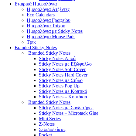
Εταιρικά Ημερολόγια
Hμερολόγια Aτζέντες
Eco Calendars
Ημερολόγια Γραφείου
Ημερολόγια Τοίχου
Ημερολόγια με Sticky Notes
Ημερολόγια Mouse Pads
Τρικ
Branded Sticky Notes
Branded Sticky Notes
Sticky Notes Απλά
Sticky Notes με Εξώφυλλο
Sticky Notes Soft Cover
Sticky Notes Hard Cover
Sticky Notes με Στύλο
Sticky Notes Pop Up
Sticky Notes με Κοπτικό
Sticky Notes – Κουτάκια
Branded Sticky Notes
Sticky Notes με Συνδετήρες
Sticky Notes – Microtack Glue
Mini Series
Z-Notes
Σελιδοδείκτες
Pocket