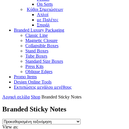
On Serts
Κύβοι Σημειώσεων
Απλοί
με Παλέτες
Σπιράλ
Branded Luxury Packaging
Classic Line
Magnetic Closure
Collapsible Boxes
Stand Boxes
Tube Boxes
Standard Size Boxes
Press Kits
Oblique Edges
Promo Items
Design Online Tools
Εκτυπώσεις μεγάλου μεγέθους
Αρχική σελίδα
Shop
Branded Sticky Notes
Branded Sticky Notes
View as: